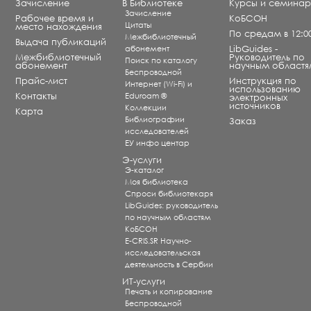
Зачисление
В Библиотеке
Курсы и семина
Зачисление
Рабочее время и
КоБСОН
Цитаты
место нахождения
По средам в 12:0
Межбиблиотечный
Выдача публикаций
абонемент
LibGuides -
Межбиблиотечный
Руководитель по
Поиск по каталогу
абонемент
научным областя
Беспроводной
Прайс-лист
Инструкция по
Интернет (Wi-Fi) и
использованию
Контакты
Eduroam ®
электронных
источников
Коллекции
Карта
Библиографии
Заказ
исследователей
ЕУ инфо центар
Э-услуги
Э-каталог
Моя библиотека
Спроси библиотекаря
LibGuides: руководитель
по научным областям
КоБСОН
E-CRIS.SR Научно-
исследовательская
деятельность в Сербии
ИТ-услуги
Печать и копирование
Беспроводной