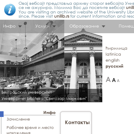
Овај вебсајт представља архиву старог вебсајта Унив
се не ажурира. Молимо Вас да посетите вебсајт
unil
You are visiting an archived website of the University L
since. Please visit
unilib.rs
for current information and res
Инфо
Услуги
Образование
Помещ
ћирилица
latinica
english
русский
Белградский университет
Университет bibliteka "Светозар Маркович"
Инфо
Зачисление
Контакты
Рабочее время и место
нахождения