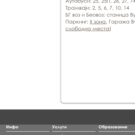
Аутобуси: 25, 25П, 26, 27, 74
Трамваји: 2, 5, 6, 7, 10, 14
БГ воз и Беовоз: станица 
Паркинг:
II зона
, Гаража В
слободна места
)
Инфо
Услуги
Образование