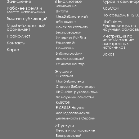
Зачисление
В Библиотеке
Курсы и семина
Зачисление
Рабочее время и
КоБСОН
Цитаты
место нахождения
По средам в 12:0
Межбиблиотечный
Выдача публикаций
абонемент
LibGuides -
Межбиблиотечный
Руководитель по
Поиск по каталогу
абонемент
научным областя
Беспроводной
Прайс-лист
Инструкция по
Интернет (Wi-Fi) и
использованию
Контакты
Eduroam ®
электронных
источников
Коллекции
Карта
Библиографии
Заказ
исследователей
ЕУ инфо центар
Э-услуги
Э-каталог
Моя библиотека
Спроси библиотекаря
LibGuides: руководитель
по научным областям
КоБСОН
E-CRIS.SR Научно-
исследовательская
деятельность в Сербии
ИТ-услуги
Печать и копирование
Беспроводной