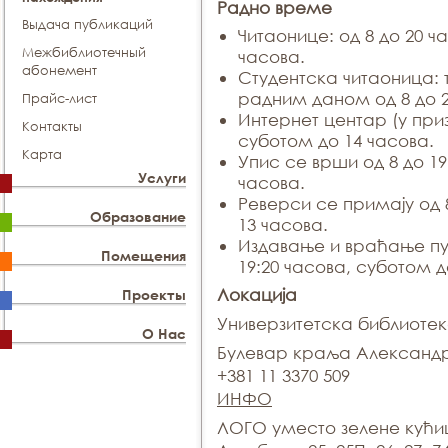
Радно време
Выдача публикаций
Читаонице: од 8 до 20 ч
Межбиблиотечный
часова.
абонемент
Студентска читаоница:
радним даном од 8 до 2
Прайс-лист
Интернет центар (у приз
Контакты
суботом до 14 часова.
Карта
Упис се врши од 8 до 19
Услуги
часова.
Реверси се примају од 
Образование
13 часова.
Издавање и враћање пу
Помещения
19:20 часова, суботом д
Локација
Проекты
Универзитетска библиоте
О Нас
Булевар краља Александр
+381 11 3370 509
ИНФО
ЛОГО уместо зелене кућ