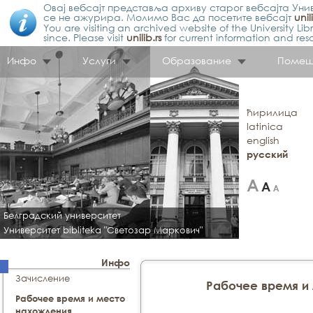
Овај вебсајт представља архиву старог вебсајта Унив
се не ажурира. Молимо Вас да посетите вебсајт
unil
You are visiting an archived website of the University L
since. Please visit
unilib.rs
for current information and res
Инфо
Услуги
Образование
Помещ
ћирилица
latinica
english
русский
Белградский университет
Университет bibliteka "Светозар Маркович"
Инфо
Зачисление
Рабочее время и
Рабочее время и место
нахождения