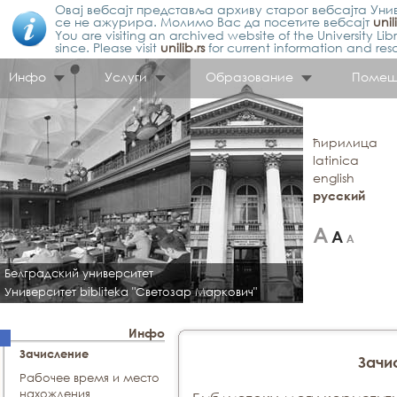
Овај вебсајт представља архиву старог вебсајта Унив
се не ажурира. Молимо Вас да посетите вебсајт
unil
You are visiting an archived website of the University L
since. Please visit
unilib.rs
for current information and res
Инфо
Услуги
Образование
Помещ
ћирилица
latinica
english
русский
Белградский университет
Университет bibliteka "Светозар Маркович"
Инфо
Зачисление
Зачи
Рабочее время и место
нахождения