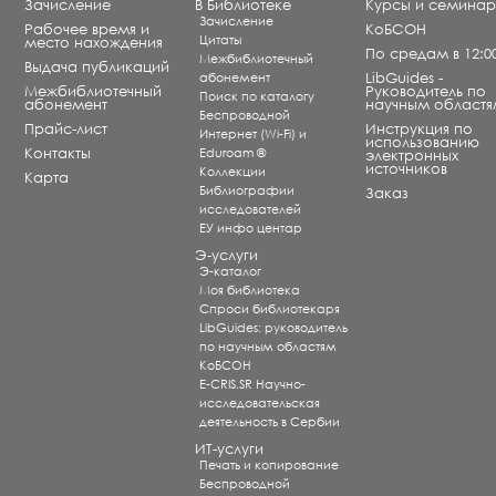
Зачисление
В Библиотеке
Курсы и семина
Зачисление
Рабочее время и
КоБСОН
Цитаты
место нахождения
По средам в 12:0
Межбиблиотечный
Выдача публикаций
абонемент
LibGuides -
Межбиблиотечный
Руководитель по
Поиск по каталогу
абонемент
научным областя
Беспроводной
Прайс-лист
Инструкция по
Интернет (Wi-Fi) и
использованию
Контакты
Eduroam ®
электронных
источников
Коллекции
Карта
Библиографии
Заказ
исследователей
ЕУ инфо центар
Э-услуги
Э-каталог
Моя библиотека
Спроси библиотекаря
LibGuides: руководитель
по научным областям
КоБСОН
E-CRIS.SR Научно-
исследовательская
деятельность в Сербии
ИТ-услуги
Печать и копирование
Беспроводной