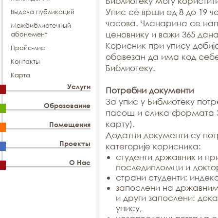
Библиотеку могу користит
Упис се врши од 8 до 19 ч
Выдача публикаций
часова. Чланарина се на
Межбиблиотечный
ценовнику и важи 365 дана
абонемент
Корисник при упису добија
Прайс-лист
обавезан да има код себе
Контакты
Библиотеку.
Карта
Услуги
Потребни документи
За упис у Библиотеку потр
Образование
пасош и слика формата 
карту).
Помещения
Додатни документи су пот
Проекты
категорије корисника:
студенти државних и пр
О Нас
последипломци и докто
страни студенти: индек
запослени на државни
и други запослени: дока
упису,