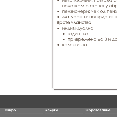
незапослени: потврда 
податком о степену об
пензионери: чек од пенз
матуранти: потврда из 
Врсте чланства
индивидуално
годишње
привремено до 3 и до
колективно
Инфо
Услуги
Образование