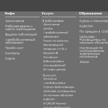
Инфо
Услуги
Образование
Зачисление
В Библиотеке
Курсы и семина
Зачисление
Рабочее время и
КоБСОН
Цитаты
место нахождения
По средам в 12:0
Межбиблиотечный
Выдача публикаций
абонемент
LibGuides -
Межбиблиотечный
Руководитель по
Поиск по каталогу
абонемент
научным областя
Беспроводной
Прайс-лист
Инструкция по
Интернет (Wi-Fi) и
использованию
Контакты
Eduroam ®
электронных
источников
Коллекции
Карта
Библиографии
Заказ
исследователей
ЕУ инфо центар
Э-услуги
Э-каталог
Моя библиотека
Спроси библиотекаря
LibGuides: руководитель
по научным областям
КоБСОН
E-CRIS.SR Научно-
исследовательская