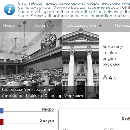
Овај вебсајт представља архиву старог вебсајта Унив
се не ажурира. Молимо Вас да посетите вебсајт
unil
You are visiting an archived website of the University L
since. Please visit
unilib.rs
for current information and res
Инфо
Услуги
Образование
Помещ
ћирилица
latinica
english
русский
Белградский университет
Университет bibliteka "Светозар Маркович"
Инфо
Ко
Услуги