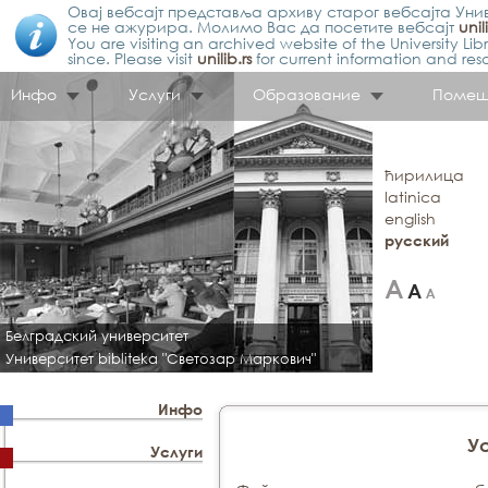
Овај вебсајт представља архиву старог вебсајта Унив
се не ажурира. Молимо Вас да посетите вебсајт
unil
You are visiting an archived website of the University L
since. Please visit
unilib.rs
for current information and res
Инфо
Услуги
Образование
Помещ
ћирилица
latinica
english
русский
Белградский университет
Университет bibliteka "Светозар Маркович"
Инфо
У
Услуги