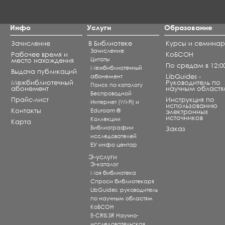
Инфо
Услуги
Образование
Зачисление
В Библиотеке
Курсы и семина
Зачисление
Рабочее время и
КоБСОН
Цитаты
место нахождения
По средам в 12:0
Межбиблиотечный
Выдача публикаций
абонемент
LibGuides -
Межбиблиотечный
Руководитель по
Поиск по каталогу
абонемент
научным областя
Беспроводной
Прайс-лист
Инструкция по
Интернет (Wi-Fi) и
использованию
Контакты
Eduroam ®
электронных
источников
Коллекции
Карта
Библиографии
Заказ
исследователей
ЕУ инфо центар
Э-услуги
Э-каталог
Моя библиотека
Спроси библиотекаря
LibGuides: руководитель
по научным областям
КоБСОН
E-CRIS.SR Научно-
исследовательская