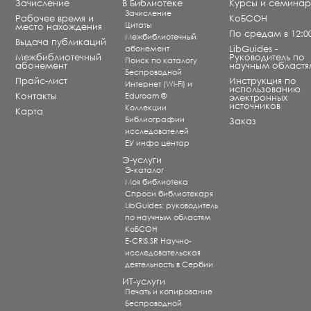
Зачисление
В Библиотеке
Курсы и семина
Зачисление
Рабочее время и
КоБСОН
Цитаты
место нахождения
По средам в 12:0
Межбиблиотечный
Выдача публикаций
абонемент
LibGuides -
Межбиблиотечный
Руководитель по
Поиск по каталогу
абонемент
научным областя
Беспроводной
Прайс-лист
Инструкция по
Интернет (Wi-Fi) и
использованию
Контакты
Eduroam ®
электронных
источников
Коллекции
Карта
Библиографии
Заказ
исследователей
ЕУ инфо центар
Э-услуги
Э-каталог
Моя библиотека
Спроси библиотекаря
LibGuides: руководитель
по научным областям
КоБСОН
E-CRIS.SR Научно-
исследовательская
деятельность в Сербии
ИТ-услуги
Печать и копирование
Беспроводной