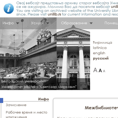
Овај вебсајт представља архиву старог вебсајта Унив
се не ажурира. Молимо Вас да посетите вебсајт
unil
You are visiting an archived website of the University L
since. Please visit
unilib.rs
for current information and res
Инфо
Услуги
Образование
Помещ
ћирилица
latinica
english
русский
Белградский университет
Университет bibliteka "Светозар Маркович"
Инфо
Зачисление
Межбиблиоте
Рабочее время и место
нахождения