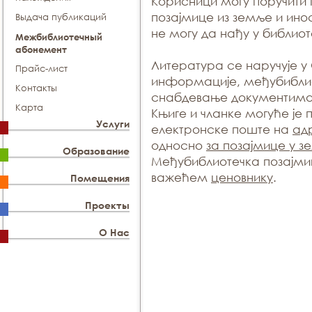
Корисници могу поручити
позајмице из земље и ино
Выдача публикаций
не могу да нађу у библио
Межбиблиотечный
абонемент
Литература се наручује 
Прайс-лист
информације, међубиблио
Контакты
снабдевање документима
Карта
Књиге и чланке могуће је 
Услуги
електронске поште на
ад
односно
за позајмице у з
Образование
Међубиблиотечка позајми
важећем
ценовнику
.
Помещения
Проекты
О Нас