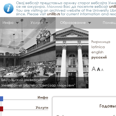
Овај вебсајт представља архиву старог вебсајта Унив
се не ажурира. Молимо Вас да посетите вебсајт
unil
You are visiting an archived website of the University L
since. Please visit
unilib.rs
for current information and res
Инфо
Услуги
Образование
Помещ
ћирилица
latinica
english
русский
Белградский университет
Университет bibliteka "Светозар Маркович"
Инфо
Годовы
Услуги