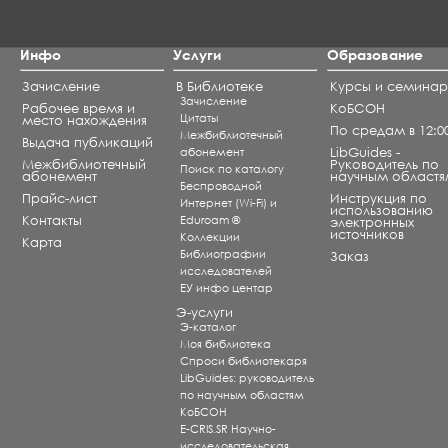
Инфо
Услуги
Образование
Зачисление
В Библиотеке
Курсы и семина
Зачисление
Рабочее время и
КоБСОН
Цитаты
место нахождения
По средам в 12:0
Межбиблиотечный
Выдача публикаций
абонемент
LibGuides -
Межбиблиотечный
Руководитель по
Поиск по каталогу
абонемент
научным областя
Беспроводной
Прайс-лист
Инструкция по
Интернет (Wi-Fi) и
использованию
Контакты
Eduroam ®
электронных
источников
Коллекции
Карта
Библиографии
Заказ
исследователей
ЕУ инфо центар
Э-услуги
Э-каталог
Моя библиотека
Спроси библиотекаря
LibGuides: руководитель
по научным областям
КоБСОН
E-CRIS.SR Научно-
исследовательская