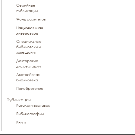
Серийные
публикации
Фонд раритетов
Национальная
литература
Специальные
библиотеки и
завещания
Докторские
диссертации
Австрийская
библиотека
Приобретение
Публикации
Каталоги выставок
Библиографии
Книги