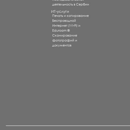
деятельность в Сербии
ИТ-услуги
Печать и копирование
Беспроводной
Интернет (Wi-Fi) и
Eduroam ®
Сканирование
фотографий и
документов