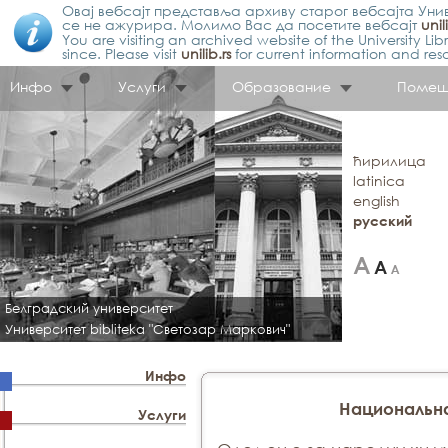
Овај вебсајт представља архиву старог вебсајта Унив
се не ажурира. Молимо Вас да посетите вебсајт
unil
You are visiting an archived website of the University L
since. Please visit
unilib.rs
for current information and res
Инфо
Услуги
Образование
Помещ
ћирилица
latinica
english
русский
Белградский университет
Университет bibliteka "Светозар Маркович"
Инфо
Национальн
Услуги