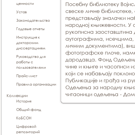
ценности
Посебну библиотеку Војис
свеске личне библиотеке, 
Устав
представљају зналачки на
Законодательство
народној књижевности. У 
Годовые отчеты
рукописна заоставштина 
Инструкция к
аутографима, исечцима,
докторским
личним документима), виш
диссертацииям
фотографске плоче, наме
Руководство для
дародавца. Фонд Одељењ
работы с
чине и књиге и часописи 
пользователями
који се набављају поклон
Прайс-лист
Публикације и грађа из р
Правила организации
Одељења за народну књиж
читаоници одељења - Дома
Коллекции
История
Общий фонд
КоБСОН
Цифровой
репозиторий