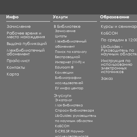
Инфо
Услуги
Образование
Зачисление
В Библиотеке
Курсы и семина
Зачисление
Рабочее время и
КоБСОН
Цитаты
место нахождения
По средам в 12:0
Межбиблиотечный
Выдача публикаций
абонемент
LibGuides -
Межбиблиотечный
Руководитель по
Поиск по каталогу
абонемент
научным областя
Беспроводной
Прайс-лист
Инструкция по
Интернет (Wi-Fi) и
использованию
Контакты
Eduroam ®
электронных
источников
Коллекции
Карта
Библиографии
Заказ
исследователей
ЕУ инфо центар
Э-услуги
Э-каталог
Моя библиотека
Спроси библиотекаря
LibGuides: руководитель
по научным областям
КоБСОН
E-CRIS.SR Научно-
исследовательская