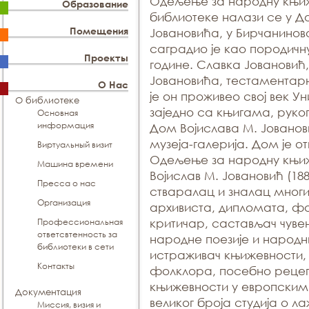
Одељење за народну књиж
Образование
библиотеке налази се у Д
Помещения
Јовановића, у Бирчаниновој
саградио је као породичну
Проекты
године. Славка Јовановић
Јовановића, тестаментарн
О Нас
је он проживео свој век У
О библиотеке
заједно са књигама, рук
Основная
информация
Дом Војислава М. Јованов
музеја-галерија. Дом је о
Виртуальный визит
Одељење за народну књи
Машина времени
Војислав М. Јовановић (18
Пресса о нас
стваралац и зналац многи
Организация
архивиста, дипломата, ф
Профессиональная
критичар, састављач чуве
ответсвтенность за
народне поезије и народн
библиотеки в сети
истраживач књижевности, 
Контакты
фолклора, посебно реце
књижевности у европским
Документация
великог броја студија о ла
Миссия, визия и