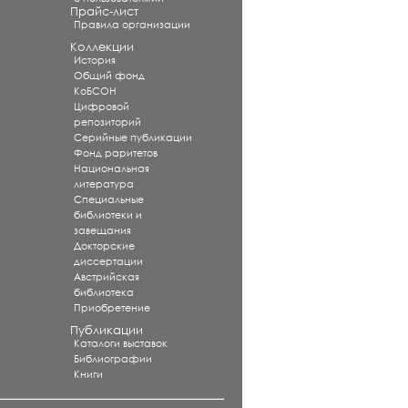
Прайс-лист
Правила организации
Коллекции
История
Общий фонд
КоБСОН
Цифровой
репозиторий
Серийные публикации
Фонд раритетов
Национальная
литература
Специальные
библиотеки и
завещания
Докторские
диссертации
Австрийская
библиотека
Приобретение
Публикации
Каталоги выставок
Библиографии
Книги