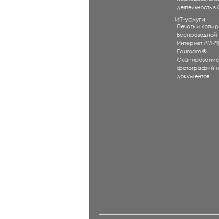
деятельность в
ИТ-услуги
Печать и копи
Беспроводной
Интернет (Wi-Fi
Eduroam ®
Сканировани
фотографий 
документов