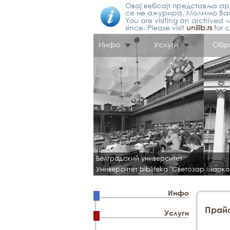
Овај вебсајт представља арх
се не ажурира. Молимо Вас
You are visiting an archived w
since. Please visit
unilib.rs
for c
Инфо
Услуги
Обр
Белградский университет
Университет bibliteka "Светозар Марко
Инфо
Прай
Услуги