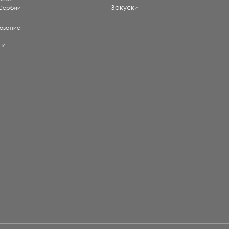
Закуски
 Сербии
рование
) и
е
и