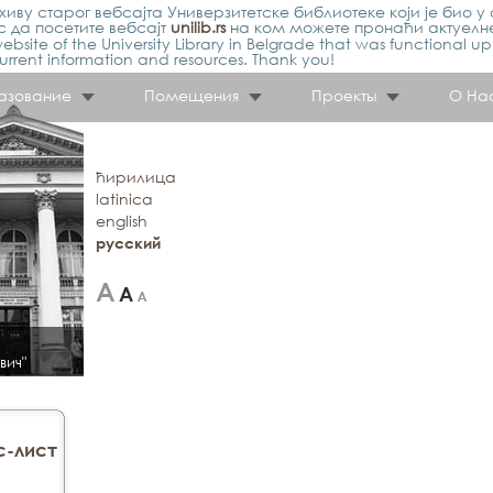
иву старог вебсајта Универзитетске библиотеке који је био у 
 да посетите вебсајт
unilib.rs
на ком можете пронаћи актуелн
ebsite of the University Library in Belgrade that was functional u
urrent information and resources. Thank you!
азование
Помещения
Проекты
О На
ћирилица
latinica
english
русский
вич"
с-лист