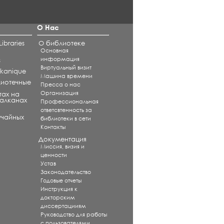
О Нас
ibraries
О библиотеке
Основная
информация
s
Виртуальный визит
alkanique
Машина времени
лиотечные
Пресса о нас
Организация
тах на
Балканах
Профессиональная
ответсвтенность за
учайных
библиотеки в сети
Контакты
Документация
Миссия, визия и
ценности
Устав
Законодательство
Годовые отчеты
Инструкция к
докторским
диссертацииям
Руководство для работы
с пользователями