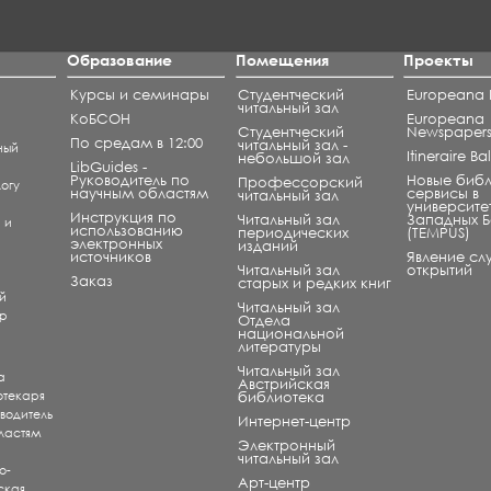
Образование
Помещения
Проекты
Курсы и семинары
Студентческий
Europeana L
читальный зал
КоБСОН
Europeana
Студентческий
Newspaper
По средам в 12:00
читальный зал -
ный
Itineraire B
небольшой зал
LibGuides -
Руководитель по
Новые биб
Профессорский
огу
научным областям
сервисы в
читальный зал
университе
Инструкция по
Читальный зал
Западных 
) и
использованию
периодических
(TEMPUS)
электронных
изданий
источников
Явление сл
Читальный зал
открытий
и
Заказ
старых и редких книг
й
Читальный зал
ар
Отдела
национальной
литературы
Читальный зал
а
Aвстрийская
отекаря
библиотека
оводитель
Интернет-центр
ластям
Электронный
читальный зал
о-
Арт-центр
ская