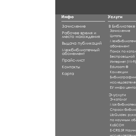
Инфо
Услуги
Зачисление
В Библиотеке
Зачисление
Рабочее время и
Цитаты
место нахождения
Межбиблиотеч
Выдача публикаций
абонемент
Межбиблиотечный
Поиск по катал
абонемент
Беспроводной
Прайс-лист
Интернет (Wi-Fi
Контакты
Eduroam ®
Коллекции
Карта
Библиографи
исследователе
ЕУ инфо цент
Э-услуги
Э-каталог
Моя библиотек
Спроси библи
LibGuides: рук
по научным об
КоБСОН
E-CRIS.SR Научн
исследователь