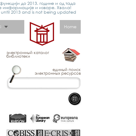
функцији до 2013. године и од тада
е информације и изворе. Хвала!
p until 2013 and is not being updated
с
Home
электронный каталог
библиотеки
единый поиск
электронных ресурсов