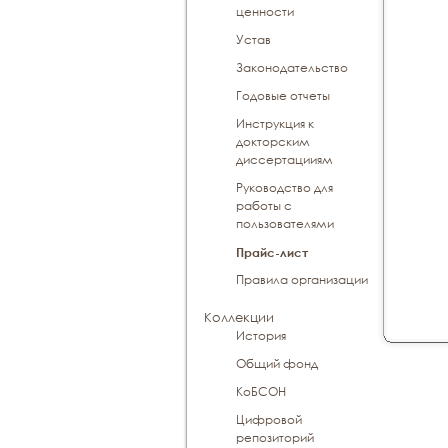
ценности
Устав
Законодательство
Годовые отчеты
Инструкция к
докторским
диссертацииям
Руководство для
работы с
пользователями
Прайс-лист
Правила организации
Коллекции
История
Общий фонд
КоБСОН
Цифровой
репозиторий