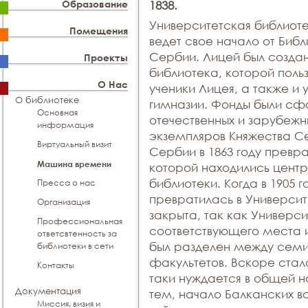
Образование
1838.
Университетская библиот
Помещения
ведет свое начало от Биб
Сербии. Лицей был создан 
Проекты
библиотека, которой поль
О Нас
ученики Лицея, а также и 
О библиотеке
гимназии. Фонды были сф
Основная
отечественных и зарубежн
информация
экземпляров Княжества С
Виртуальный визит
Сербии в 1863 году превра
Машина времени
которой находились цент
библиотеки. Когда в 1905 
Пресса о нас
превратилась в Университ
Организация
закрыта, так как Универс
Профессиональная
соответствующего места
ответсвтенность за
был разделен между сем
библиотеки в сети
факультетов. Вскоре стало
Контакты
таки нуждается в общей н
Документация
тем, начало Балканских в
Миссия, визия и