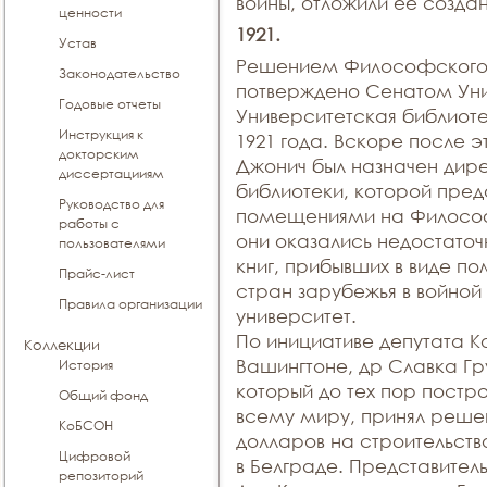
войны, отложили ее созда
ценности
1921.
Устав
Решением Философского 
Законодательство
потверждено Сенатом Уни
Годовые отчеты
Университетская библиоте
Инструкция к
1921 года. Вскоре после э
докторским
Джонич был назначен дир
диссертацииям
библиотеки, которой пред
Руководство для
помещениями на Философ
работы с
они оказались недостаточ
пользователями
книг, прибывших в виде п
Прайс-лист
стран зарубежья в войно
Правила организации
университет.
По инициативе депутата К
Коллекции
Вашингтоне, др Славка Гр
История
который до тех пор постр
Общий фонд
всему миру, принял решен
КоБСОН
долларов на строительст
Цифровой
в Белграде. Представител
репозиторий