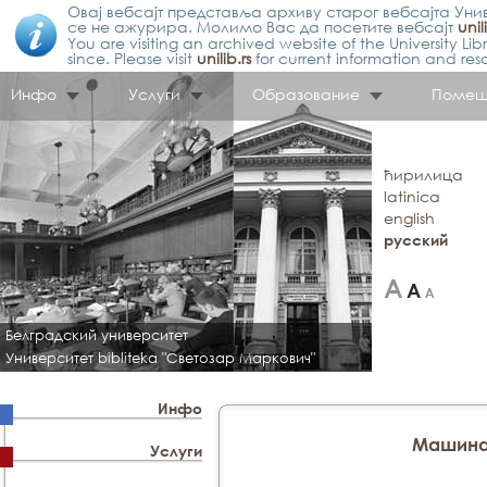
Овај вебсајт представља архиву старог вебсајта Унив
се не ажурира. Молимо Вас да посетите вебсајт
unil
You are visiting an archived website of the University L
since. Please visit
unilib.rs
for current information and res
Инфо
Услуги
Образование
Помещ
ћирилица
latinica
english
русский
Белградский университет
Университет bibliteka "Светозар Маркович"
Инфо
Машина
Услуги