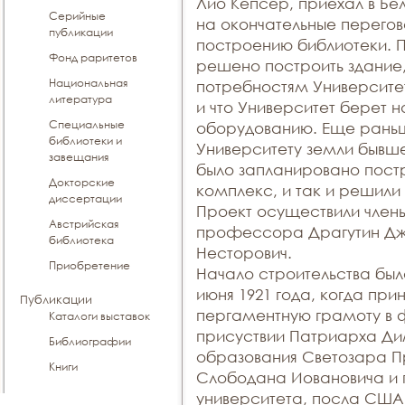
Лио Кепсер, приехал в Бел
Серийные
на окончательные перего
публикации
построению библиотеки. 
Фонд раритетов
решено построить здание,
Национальная
потребностям Университе
литература
и что Университет берет н
Специальные
оборудованию. Еще раньш
библиотеки и
Университету земли бывш
завещания
было запланировано пост
Докторские
комплекс, и так и решили 
диссертации
Проект осуществили члены
Австрийская
профессора Драгутин Дж
библиотека
Несторович.
Приобретение
Начало строительства бы
июня 1921 года, когда пр
Публикации
пергаментную грамоту в ф
Каталоги выставок
присуствии Патриарха Ди
Библиографии
образования Светозара П
Книги
Слободана Иовановича и 
университета, посла США