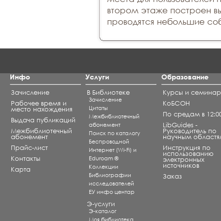
втором этаже построен вы
проводятся небольшие соб
Инфо
Услуги
Образование
Зачисление
В Библиотеке
Курсы и семина
Зачисление
Рабочее время и
КоБСОН
Цитаты
место нахождения
По средам в 12:0
Межбиблиотечный
Выдача публикаций
абонемент
LibGuides -
Межбиблиотечный
Руководитель по
Поиск по каталогу
абонемент
научным областя
Беспроводной
Прайс-лист
Инструкция по
Интернет (Wi-Fi) и
использованию
Контакты
Eduroam ®
электронных
источников
Коллекции
Карта
Библиографии
Заказ
исследователей
ЕУ инфо центар
Э-услуги
Э-каталог
Моя библиотека