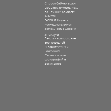
Спроси библиотекаря
LibGuides: руководитель
по научным областям
КоБСОН
E-CRIS.SR Научно-
исследовательская
деятельность в Сербии
ИТ-услуги
Печать и копирование
Беспроводной
Интернет (Wi-Fi) и
Eduroam ®
Сканирование
фотографий и
документов