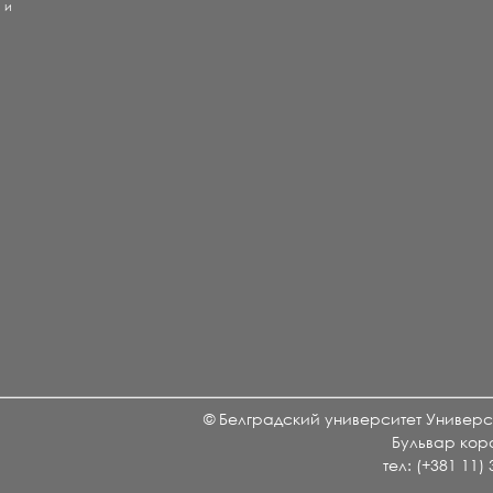
) и
е
и
© Белградский университет Универси
Бульвар кор
тел: (+381 11)