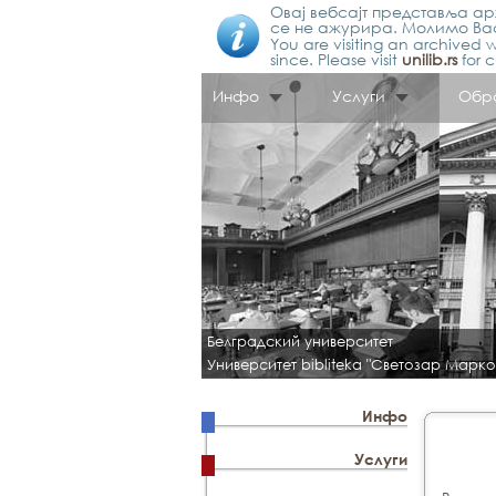
Овај вебсајт представља арх
се не ажурира. Молимо Вас
You are visiting an archived w
since. Please visit
unilib.rs
for c
Инфо
Услуги
Обр
Белградский университет
Университет bibliteka "Светозар Марко
Инфо
Услуги