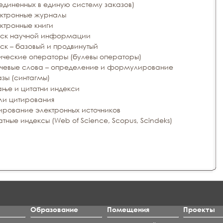
единенных в единую систему заказов)
ктронные журналы
ктронные книги
ск научной информации
ск – базовый и продвинутый
ические операторы (булевы операторы)
чевые слова – определение и формулирование
зы (синтагмы)
ње и цитатни индекси
ли цитирования
ирование электронных источников
атные индексы (Web of Science, Scopus, Scindeks)
Образование
Помещения
Проекты