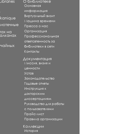
ibraries
О библиотеке
Основная
информация
s
Виртуальный визит
alkanique
Машина времени
лиотечные
Пресса о нас
Организация
тах на
Балканах
Профессиональная
ответсвтенность за
учайных
библиотеки в сети
Контакты
Документация
Миссия, визия и
ценности
Устав
Законодательство
Годовые отчеты
Инструкция к
докторским
диссертацииям
Руководство для работы
с пользователями
Прайс-лист
Правила организации
Коллекции
История