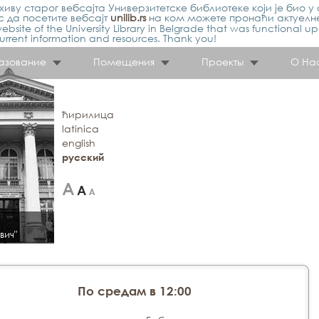
иву старог вебсајта Универзитетске библиотеке који је био у 
 да посетите вебсајт
unilib.rs
на ком можете пронаћи актуелн
ebsite of the University Library in Belgrade that was functional u
urrent information and resources. Thank you!
азование
Помещения
Проекты
О На
ћирилица
latinica
english
русский
вич"
По средам в 12:00