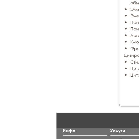
объ
Эле
Эле
Пои
Пои
Лог
Клю
Фра
Цитира
Сти
Цит
Цит
Инфо
Услуги