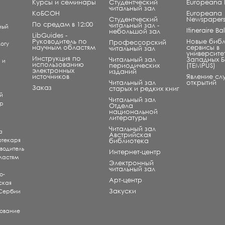
Курсы и семинары
Студентческий
Europeana L
читальный зал
КоБСОН
Europeana
Студентческий
Newspaper
По средам в 12:00
читальный зал -
ный
Itineraire B
небольшой зал
LibGuides -
Руководитель по
Новые биб
Профессорский
огу
научным областям
сервисы в
читальный зал
университе
Инструкция по
Читальный зал
Западных 
) и
использованию
периодических
(TEMPUS)
электронных
изданий
источников
Явление сл
Читальный зал
открытий
и
Заказ
старых и редких книг
й
Читальный зал
ар
Отдела
национальной
литературы
Читальный зал
а
Aвстрийская
отекаря
библиотека
оводитель
Интернет-центр
ластям
Электронный
читальный зал
о-
Арт-центр
ская
Закуски
 Сербии
рование