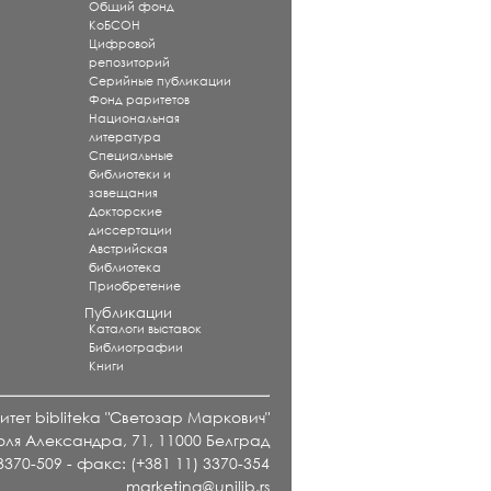
Общий фонд
КоБСОН
Цифровой
репозиторий
Серийные публикации
Фонд раритетов
Национальная
литература
Специальные
библиотеки и
завещания
Докторские
диссертации
Австрийская
библиотека
Приобретение
Публикации
Каталоги выставок
Библиографии
Книги
тет bibliteka "Светозар Маркович"
оля Александра, 71, 11000 Белград
 3370-509 - факс: (+381 11) 3370-354
marketing@unilib.rs