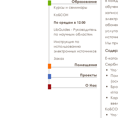
В кажд
Образование
обучен
Курсы и семинары
записа
КоБСОН
электр
По средам в 12:00
абонен
LibGuides - Руководитель
услуга
по научным областям
источ
Инструкция по
Мы при
использованию
Содер
электронных источников
Е-ката
Заказ
Серби
Помещения
Что
Проекты
Пои
(ос
О Нас
Бро
«Мо
Кар
вве
КоБСО
Что