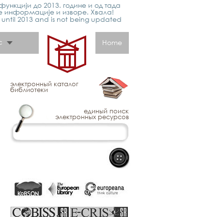
функцији до 2013. године и од тада
е информације и изворе. Хвала!
p until 2013 and is not being updated
с
Home
электронный каталог
библиотеки
единый поиск
электронных ресурсов