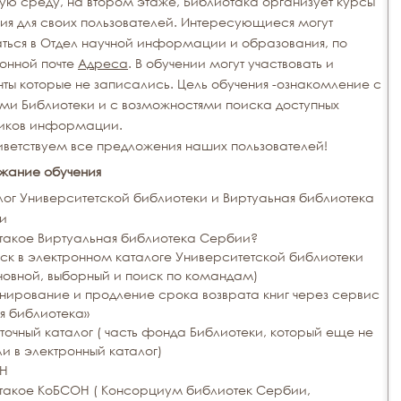
ую среду, на втором этаже, Библиотака организует курсы
ия для своих пользователей. Интересующиеся могут
ться в Отдел научной информации и образования, по
онной почте
Адреса
. В обучении могут участвовать и
ты которые не записались. Цель обучения -ознакомление с
ми Библиотеки и с возможностями поиска доступных
ников информации.
ветствуем все предложения наших пользователей!
жание обучения
лог Университетской библиотеки и Виртуаьная библиотека
и
 такое Виртуальная библиотека Сербии?
ск в электронном каталоге Университетской библиотеки
новной, выборный и поиск по командам)
нирование и продление срока возврата книг через сервис
я библиотека»
точный каталог ( часть фонда Библиотеки, который еще не
ли в электронный каталог)
Н
 такое КоБСОН ( Консорциум библиотек Сербии,