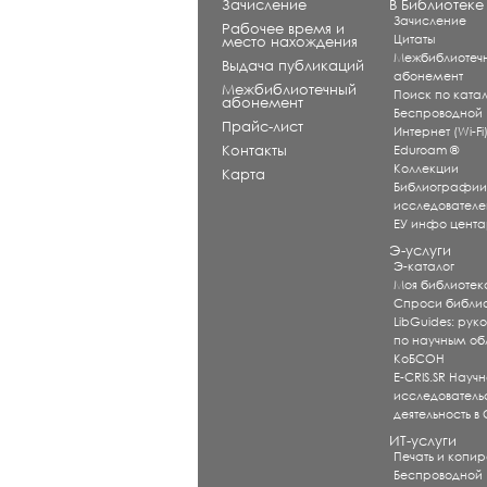
Зачисление
В Библиотеке
Зачисление
Рабочее время и
Цитаты
место нахождения
Межбиблиотеч
Выдача публикаций
абонемент
Межбиблиотечный
Поиск по катал
абонемент
Беспроводной
Прайс-лист
Интернет (Wi-Fi
Контакты
Eduroam ®
Коллекции
Карта
Библиографи
исследователе
ЕУ инфо цент
Э-услуги
Э-каталог
Моя библиотек
Спроси библи
LibGuides: рук
по научным об
КоБСОН
E-CRIS.SR Научн
исследователь
деятельность в
ИТ-услуги
Печать и копи
Беспроводной