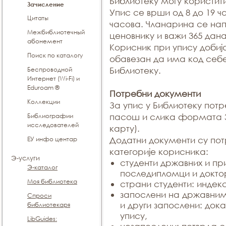
Библиотеку могу користит
Зачисление
Упис се врши од 8 до 19 ч
Цитаты
часова. Чланарина се на
Межбиблиотечный
ценовнику и важи 365 дана
абонемент
Корисник при упису добија
Поиск по каталогу
обавезан да има код себе
Беспроводной
Библиотеку.
Интернет (Wi-Fi) и
Eduroam ®
Потребни документи
Коллекции
За упис у Библиотеку потр
Библиографии
пасош и слика формата 
исследователей
карту).
ЕУ инфо центар
Додатни документи су пот
категорије корисника:
Э-услуги
студенти државних и пр
Э-каталог
последипломци и докто
Моя библиотека
страни студенти: индек
запослени на државни
Спроси
и други запослени: дока
библиотекаря
упису,
LibGuides: