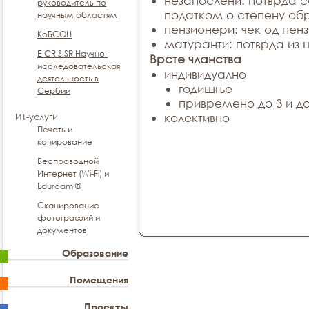
незапослени: потврда 
руководитель по
податком о степену об
научным областям
пензионери: чек од пенз
КоБСОН
матуранти: потврда из 
E-CRIS.SR Научно-
Врсте чланства
исследовательская
индивидуално
деятельность в
годишње
Сербии
привремено до 3 и до
колективно
ИТ-услуги
Печать и
копирование
Беспроводной
Интернет (Wi-Fi) и
Eduroam ®
Сканирование
фотографий и
документов
Образование
Помещения
Проекты