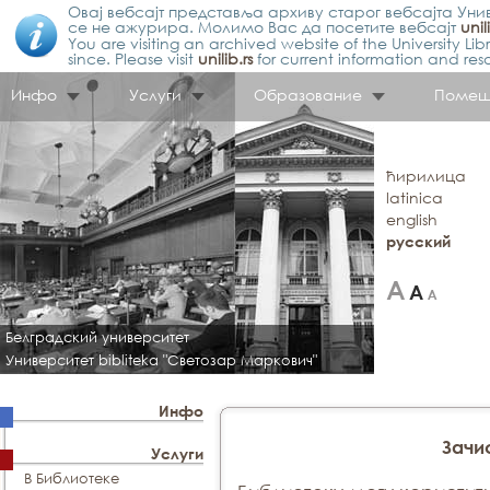
Овај вебсајт представља архиву старог вебсајта Унив
се не ажурира. Молимо Вас да посетите вебсајт
unil
You are visiting an archived website of the University L
since. Please visit
unilib.rs
for current information and res
Инфо
Услуги
Образование
Помещ
ћирилица
latinica
english
русский
Белградский университет
Университет bibliteka "Светозар Маркович"
Инфо
Зачи
Услуги
В Библиотеке