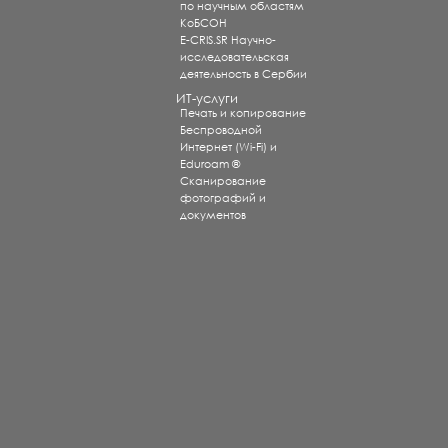
по научным областям
КоБСОН
E-CRIS.SR Научно-
исследовательская
деятельность в Сербии
ИТ-услуги
Печать и копирование
Беспроводной
Интернет (Wi-Fi) и
Eduroam ®
Сканирование
фотографий и
документов