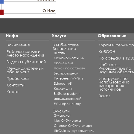
О Нас
Инфо
Услуги
Образование
Зачисление
В Библиотеке
Курсы и семина
Зачисление
Рабочее время и
КоБСОН
Цитаты
место нахождения
Межбиблиотечный
По средам в 12:0
Выдача публикаций
абонемент
LibGuides -
Межбиблиотечный
Поиск по каталогу
Руководитель по
абонемент
научным областя
Беспроводной
Прайс-лист
Интернет (Wi-Fi) и
Инструкция по
использованию
Eduroam ®
Контакты
электронных
Коллекции
источников
Карта
Библиографии
Заказ
исследователей
ЕУ инфо центар
Э-услуги
Э-каталог
Моя библиотека
Спроси библиотекаря
LibGuides: руководитель