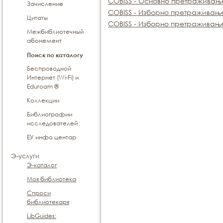
COBISS - Основно претраживањ
Зачисление
COBISS - Изборно претраживањ
Цитаты
COBISS - Изборно претраживање
Межбиблиотечный
абонемент
Поиск по каталогу
Беспроводной
Интернет (Wi-Fi) и
Eduroam ®
Коллекции
Библиографии
исследователей
ЕУ инфо центар
Э-услуги
Э-каталог
Моя библиотека
Спроси
библиотекаря
LibGuides: