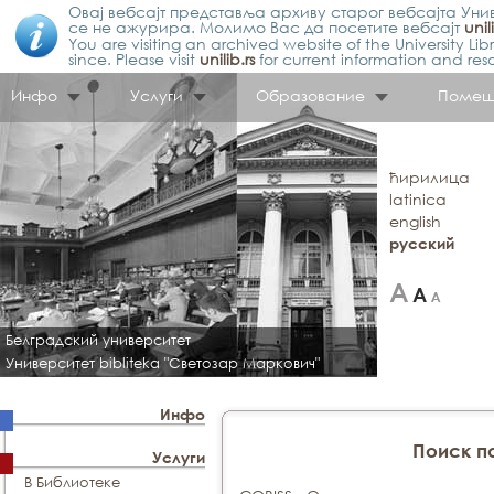
Овај вебсајт представља архиву старог вебсајта Унив
се не ажурира. Молимо Вас да посетите вебсајт
unil
You are visiting an archived website of the University L
since. Please visit
unilib.rs
for current information and res
Инфо
Услуги
Образование
Помещ
ћирилица
latinica
english
русский
Белградский университет
Университет bibliteka "Светозар Маркович"
Инфо
Поиск п
Услуги
В Библиотеке