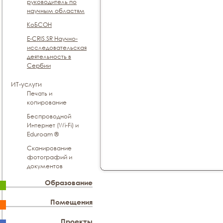
руководитель по
научным областям
КоБСОН
E-CRIS.SR Научно-
исследовательская
деятельность в
Сербии
ИТ-услуги
Печать и
копирование
Беспроводной
Интернет (Wi-Fi) и
Eduroam ®
Сканирование
фотографий и
документов
Образование
Помещения
Проекты