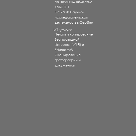
по научным областям
КоБСОН
E-CRIS.SR Научно-
исследовательская
деятельность в Сербии
ИТ-услуги
Печать и копирование
Беспроводной
Интернет (Wi-Fi) и
Eduroam ®
Сканирование
фотографий и
документов