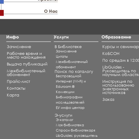
О Нас
Инфо
Услуги
Образование
Зачисление
В Библиотеке
Курсы и семина
Зачисление
Рабочее время и
КоБСОН
Цитаты
место нахождения
По средам в 12:0
Межбиблиотечный
Выдача публикаций
абонемент
LibGuides -
Межбиблиотечный
Руководитель по
Поиск по каталогу
абонемент
научным областя
Беспроводной
Прайс-лист
Интернет (Wi-Fi) и
Инструкция по
использованию
Eduroam ®
Контакты
электронных
Коллекции
источников
Карта
Библиографии
Заказ
исследователей
ЕУ инфо центар
Э-услуги
Э-каталог
Моя библиотека
Спроси библиотекаря
LibGuides: руководитель