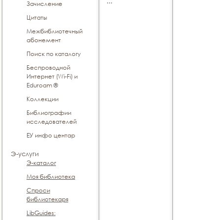
...
Зачисление
Цитаты
Межбиблиотечный
абонемент
Поиск по каталогу
Беспроводной
Интернет (Wi-Fi) и
Eduroam ®
Коллекции
Библиографии
исследователей
ЕУ инфо центар
Э-услуги
Э-каталог
Моя библиотека
Спроси
библиотекаря
LibGuides: