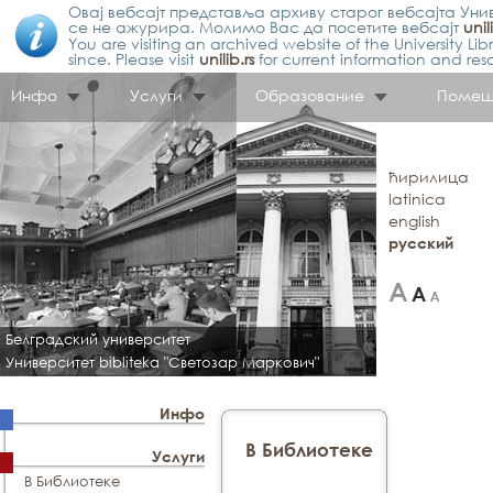
Овај вебсајт представља архиву старог вебсајта Унив
се не ажурира. Молимо Вас да посетите вебсајт
unil
You are visiting an archived website of the University L
since. Please visit
unilib.rs
for current information and res
Инфо
Услуги
Образование
Помещ
ћирилица
latinica
english
русский
Белградский университет
Университет bibliteka "Светозар Маркович"
Инфо
В Библиотеке
Услуги
В Библиотеке