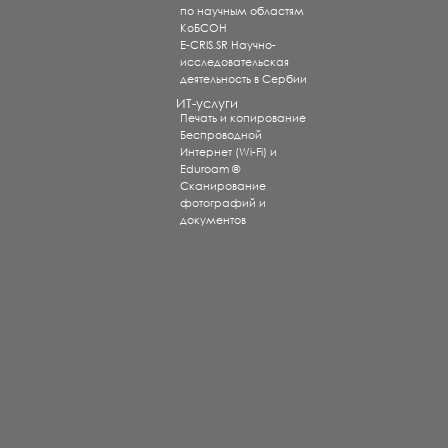
по научным областям
КоБСОН
E-CRIS.SR Научно-
исследовательская
деятельность в Сербии
ИТ-услуги
Печать и копирование
Беспроводной
Интернет (Wi-Fi) и
Eduroam ®
Сканирование
фотографий и
документов