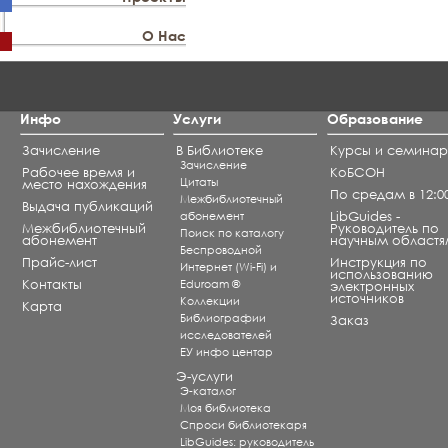
О Нас
Инфо
Услуги
Образование
Зачисление
В Библиотеке
Курсы и семина
Зачисление
Рабочее время и
КоБСОН
Цитаты
место нахождения
По средам в 12:0
Межбиблиотечный
Выдача публикаций
абонемент
LibGuides -
Межбиблиотечный
Руководитель по
Поиск по каталогу
абонемент
научным областя
Беспроводной
Прайс-лист
Инструкция по
Интернет (Wi-Fi) и
использованию
Контакты
Eduroam ®
электронных
источников
Коллекции
Карта
Библиографии
Заказ
исследователей
ЕУ инфо центар
Э-услуги
Э-каталог
Моя библиотека
Спроси библиотекаря
LibGuides: руководитель