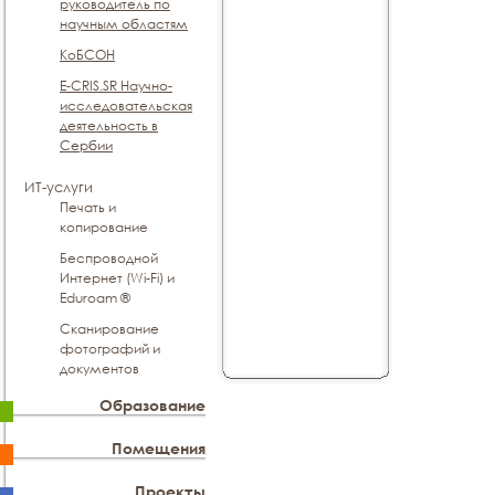
руководитель по
научным областям
КоБСОН
E-CRIS.SR Научно-
исследовательская
деятельность в
Сербии
ИТ-услуги
Печать и
копирование
Беспроводной
Интернет (Wi-Fi) и
Eduroam ®
Сканирование
фотографий и
документов
Образование
Помещения
Проекты