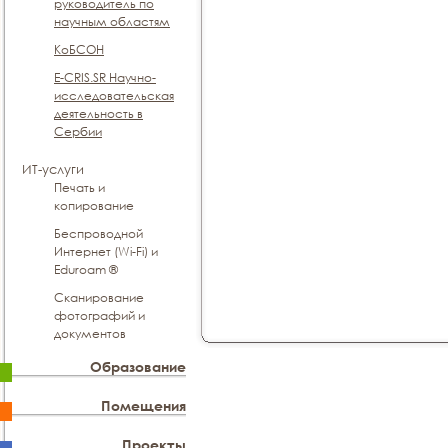
руководитель по
научным областям
КоБСОН
E-CRIS.SR Научно-
исследовательская
деятельность в
Сербии
ИТ-услуги
Печать и
копирование
Беспроводной
Интернет (Wi-Fi) и
Eduroam ®
Сканирование
фотографий и
документов
Образование
Помещения
Проекты