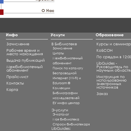
О Нас
Инфо
Услуги
Образование
Зачисление
В Библиотеке
Курсы и семина
Зачисление
Рабочее время и
КоБСОН
Цитаты
место нахождения
По средам в 12:0
Межбиблиотечный
Выдача публикаций
абонемент
LibGuides -
Межбиблиотечный
Руководитель по
Поиск по каталогу
абонемент
научным областя
Беспроводной
Прайс-лист
Инструкция по
Интернет (Wi-Fi) и
использованию
Контакты
Eduroam ®
электронных
источников
Коллекции
Карта
Библиографии
Заказ
исследователей
ЕУ инфо центар
Э-услуги
Э-каталог
Моя библиотека
Спроси библиотекаря
LibGuides: