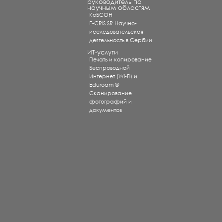
руководитель по
научным областям
КоБСОН
E-CRIS.SR Научно-
исследовательская
деятельность в Сербии
ИТ-услуги
Печать и копирование
Беспроводной
Интернет (Wi-Fi) и
Eduroam ®
Сканирование
фотографий и
документов