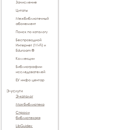
Зачисление
Цитаты
Межбиблиотечный
абонемент
Поиск по каталогу
Беспроводной
Интернет (Wi-Fi) и
Eduroam ®
Коллекции
Библиографии
исследователей
ЕУ инфо центар
Э-услуги
Э-каталог
Моя библиотека
Спроси
библиотекаря
LibGuides: