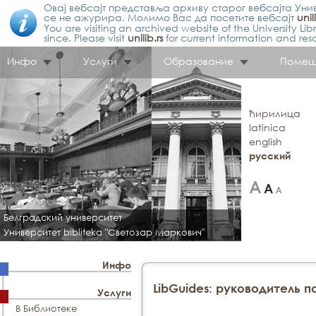
Овај вебсајт представља архиву старог вебсајта Унив
се не ажурира. Молимо Вас да посетите вебсајт
unil
You are visiting an archived website of the University L
since. Please visit
unilib.rs
for current information and res
Инфо
Услуги
Образование
Помещ
ћирилица
latinica
english
русский
Белградский университет
Университет bibliteka "Светозар Маркович"
Инфо
LibGuides: руководитель 
Услуги
В Библиотеке