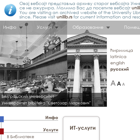
Овај вебсајт представља архиву старог вебсајта Унив
се не ажурира. Молимо Вас да посетите вебсајт
unil
You are visiting an archived website of the University L
since. Please visit
unilib.rs
for current information and res
Инфо
Услуги
Образование
Помещ
ћирилица
latinica
english
русский
Белградский университет
Университет bibliteka "Светозар Маркович"
Инфо
ИТ-услуги
Услуги
В Библиотеке