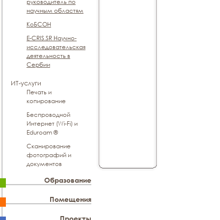
руководитель по
научным областям
КоБСОН
E-CRIS.SR Научно-
исследовательская
деятельность в
Сербии
ИТ-услуги
Печать и
копирование
Беспроводной
Интернет (Wi-Fi) и
Eduroam ®
Сканирование
фотографий и
документов
Образование
Помещения
Проекты