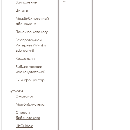
...
Зачисление
Цитаты
Межбиблиотечный
абонемент
Поиск по каталогу
Беспроводной
Интернет (Wi-Fi) и
Eduroam ®
Коллекции
Библиографии
исследователей
ЕУ инфо центар
Э-услуги
Э-каталог
Моя библиотека
Спроси
библиотекаря
LibGuides: