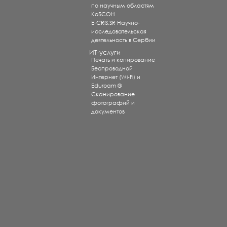
по научным областям
КоБСОН
E-CRIS.SR Научно-
исследовательская
деятельность в Сербии
ИТ-услуги
Печать и копирование
Беспроводной
Интернет (Wi-Fi) и
Eduroam ®
Сканирование
фотографий и
документов