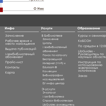
О Нас
Инфо
Услуги
Образование
Зачисление
В Библиотеке
Курсы и семина
Зачисление
Рабочее время и
КоБСОН
Цитаты
место нахождения
По средам в 12:0
Межбиблиотечный
Выдача публикаций
абонемент
LibGuides -
Межбиблиотечный
Руководитель по
Поиск по каталогу
абонемент
научным областя
Беспроводной
Прайс-лист
Инструкция по
Интернет (Wi-Fi) и
использованию
Контакты
Eduroam ®
электронных
источников
Коллекции
Карта
Библиографии
Заказ
исследователей
ЕУ инфо центар
Э-услуги
Э-каталог
Моя библиотека
Спроси библиотекаря
LibGuides: руководитель